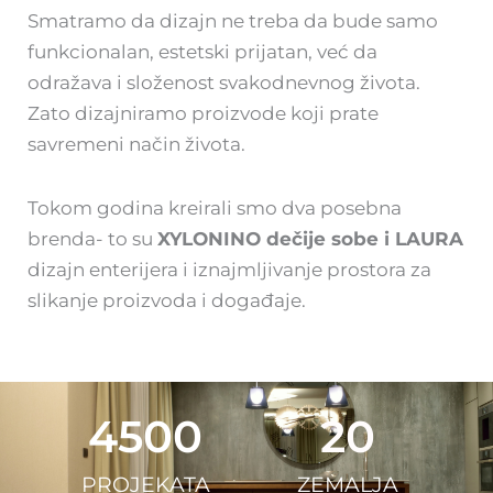
Smatramo da dizajn ne treba da bude samo
funkcionalan, estetski prijatan, već da
odražava i složenost svakodnevnog života.
Zato dizajniramo proizvode koji prate
savremeni način života.
Tokom godina kreirali smo dva posebna
brenda- to su
XYLONINO dečije sobe i LAURA
dizajn enterijera i iznajmljivanje prostora za
slikanje proizvoda i događaje.
4500
20
PROJEKATA
ZEMALJA