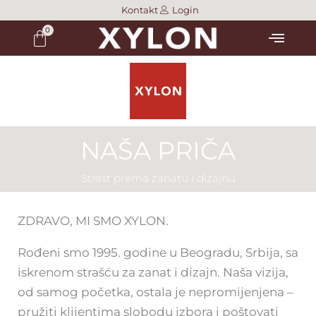
Skip
Kontakt
Login
Menu
to
content
NAŠA PRIČA
Strast prema zanatu i dizajnu
ZDRAVO, MI SMO XYLON.
Rođeni smo 1995. godine u Beogradu, Srbija, sa
iskrenom strašću za zanat i dizajn. Naša vizija,
od samog početka, ostala je nepromijenjena –
pružiti klijentima slobodu izbora i poštovati