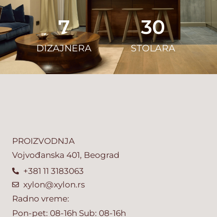
7
30
DIZAJNERA
STOLARA
PROIZVODNJA
Vojvođanska 401, Beograd
+381 11 3183063
xylon@xylon.rs
Radno vreme:
Pon-pet: 08-16h Sub: 08-16h