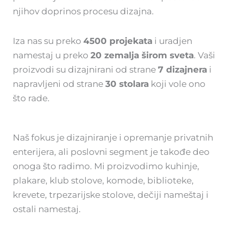
njihov doprinos procesu dizajna.
Iza nas su preko
4500 projekata
i uradjen
namestaj u preko
20 zemalja širom sveta
. Vaši
proizvodi su dizajnirani od strane
7 dizajnera
i
napravljeni od strane
30 stolara
koji vole ono
što rade.
Naš fokus je dizajniranje i opremanje privatnih
enterijera, ali poslovni segment je takođe deo
onoga što radimo. Mi proizvodimo kuhinje,
plakare, klub stolove, komode, biblioteke,
krevete, trpezarijske stolove, dečiji nameštaj i
ostali namestaj.