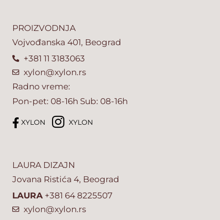
PROIZVODNJA
Vojvođanska 401, Beograd
+381 11 3183063
xylon@xylon.rs
Radno vreme:
Pon-pet: 08-16h Sub: 08-16h
XYLON
XYLON
LAURA DIZAJN
Jovana Ristića 4, Beograd
LAURA
+381 64 8225507
xylon@xylon.rs